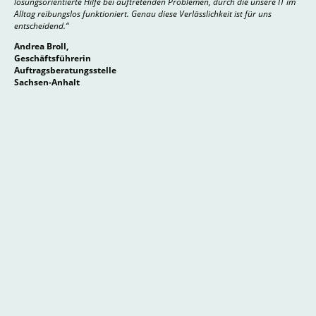
lösungsorientierte Hilfe bei auftretenden Problemen, durch die unsere IT im
Alltag reibungslos funktioniert. Genau diese Verlässlichkeit ist für uns
entscheidend.“
Andrea Broll,
Geschäftsführerin
Auftragsberatungsstelle
Sachsen-Anhalt
Warum NextGen IT Systems?
Verständnis für den Arbeitsalltag
Wir betrachten IT nicht isoliert, sondern im Zusammenhang mit den
täglichen Abläufen im Unternehmen. Ziel ist eine Lösung, die unterstützt
und nicht zusätzlich belastet.