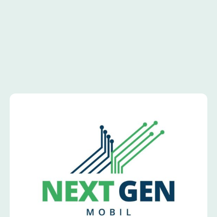
Kompromisse
Unsere
Mobilfunk-Dienstleistungen
bieten Ihnen eine umfassende
Lösung, um Ihre mobile Kommunikation effizient und zuverlässig zu
gestalten. Wir unterstützen Sie bei der Auswahl der passenden
Mobilfunktarife, die genau auf die Bedürfnisse Ihres Unternehmens
abgestimmt sind. Darüber hinaus kümmern wir uns um die Bereitstellung
und Verwaltung Ihrer mobilen Endgeräte, damit Sie und Ihr Team
jederzeit und überall erreichbar sind.