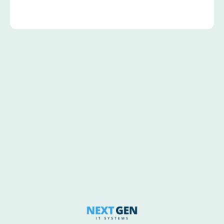
Flexibel & mobil vernetzt
Neben der optimalen Tarifwahl und Geräteverwaltung integrieren wir
Ihre mobilen Lösungen nahtlos in Ihre bestehende IT-Infrastruktur. So
stellen wir sicher, dass Ihre Daten jederzeit sicher sind und Ihre
Arbeitsabläufe reibungslos funktionieren. Ob Sie unterwegs arbeiten
oder im Homeoffice sind – mit unseren Mobilfunk-Dienstleistungen
bleiben Sie immer vernetzt und produktiv.