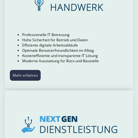
Professionelle IT Betreuung
Hohe Sicherheit für Betrieb und Daten
Effiziente digitale Arbeitsabläufe
Optimale Benutzerfreundlichkeit im Alltag
Kosteneffiziente und transparente IT Lösung
Moderne Ausstattung für Büro und Baustelle
Mehr erfahren