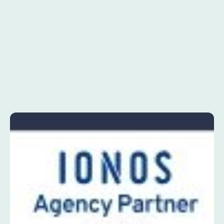
Struktur statt Einzelmaßnahmen
Statt vieler einzelner Lösungen setzen wir auf klare, nachvollziehbare
Strukturen. Standardisierte Konzepte sorgen für Übersicht und
Verlässlichkeit, individuelle Anforderungen werden gezielt ergänzt.
Verlässlicher Betrieb
Ein stabiler und sicherer IT Betrieb ist die Grundlage für produktives
Arbeiten. Wir legen Wert auf saubere Umsetzung, klare Zuständigkeiten
und eine IT, die langfristig funktioniert.
Unsere Partner