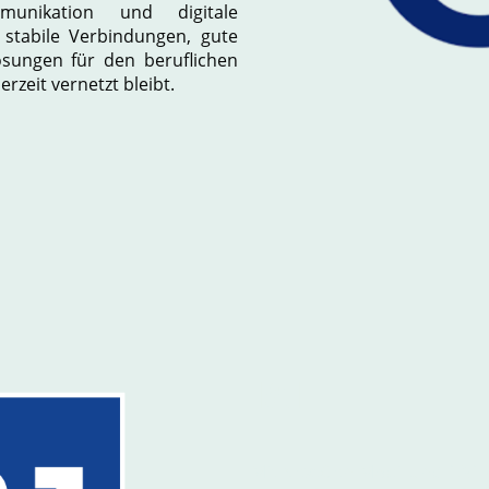
munikation und digitale
 stabile Verbindungen, gute
ösungen für den beruflichen
rzeit vernetzt bleibt.
1&1
Mit NextGen Mobil und 1&1 pr