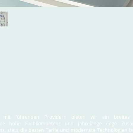
arke Partnerschaften
n mit führenden Providern bieten wir ein breites 
sere hohe Fachkompetenz und jahrelange enge Zusa
s, stets die besten Tarife und modernste Technologien bere