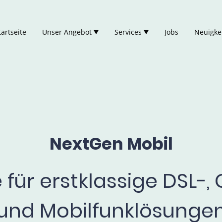
tartseite
Unser Angebot
Services
Jobs
Neuigke
NextGen Mobil
e für erstklassige DSL-,
und Mobilfunklösunge