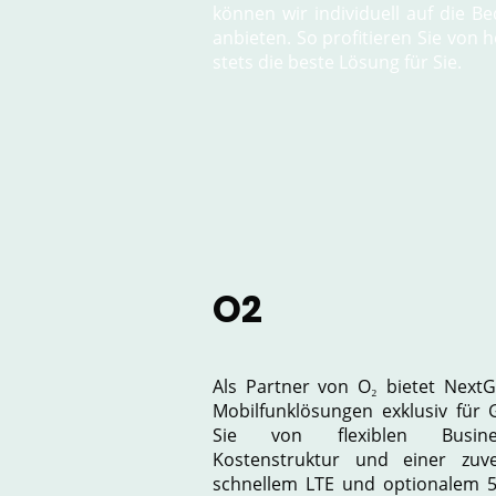
können wir individuell auf die 
anbieten. So profitieren Sie von 
stets die beste Lösung für Sie.
O2
Als Partner von O₂ bietet Next
Mobilfunklösungen exklusiv für 
Sie von flexiblen Business
Kostenstruktur und einer zuver
schnellem LTE und optionalem 5